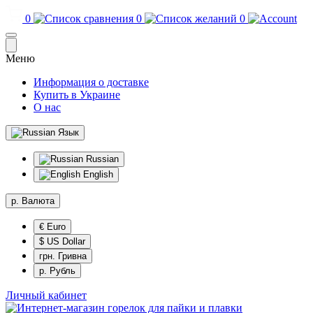
0
0
0
Меню
Информация о доставке
Купить в Украине
О нас
Язык
Russian
English
р.
Валюта
€ Euro
$ US Dollar
грн. Гривна
р. Рубль
Личный кабинет