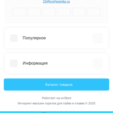
26@profgorelka.ru
Популярное
ГБ-1
ГБ-2
Информация
ГБ-3
Малютка
Информация о доставке
Купить в Украине
Каталог товаров
О нас
Связаться с нами
Работает на
ocStore
Интернет-магазин горелок для пайки и плавки © 2026
Возврат товара
Карта сайта